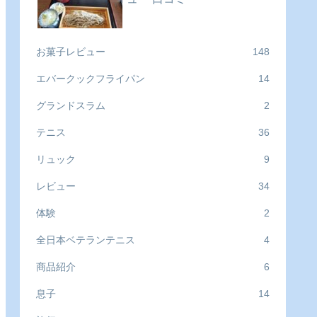
お菓子レビュー
148
エバークックフライパン
14
グランドスラム
2
テニス
36
リュック
9
レビュー
34
体験
2
全日本ベテランテニス
4
商品紹介
6
息子
14