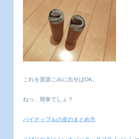
これを資源ごみに出せばOK。
ねっ、簡単でしょ？
パイナップルの皮のまとめ方