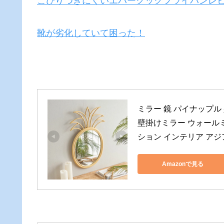
こびりつきにくいエバークックフライパンレ
靴が劣化していて困った！
ミラー 鏡 パイナップル 壁
壁掛けミラー ウォール
ション インテリア アジア
Amazonで見る