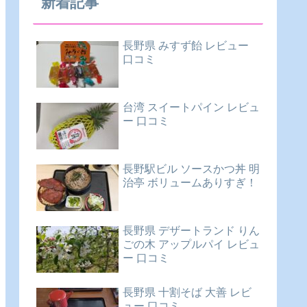
新着記事
長野県 みすず飴 レビュー
口コミ
台湾 スイートパイン レビュ
ー 口コミ
長野駅ビル ソースかつ丼 明
治亭 ボリュームありすぎ！
長野県 デザートランド りん
ごの木 アップルパイ レビュ
ー 口コミ
長野県 十割そば 大善 レビ
ュー 口コミ