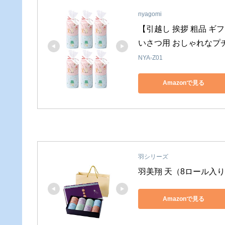
nyagomi
【引越し 挨拶 粗品 ギ
いさつ用 おしゃれなプチギ
NYA-Z01
Amazonで見る
羽シリーズ
羽美翔 天（8ロール入
Amazonで見る