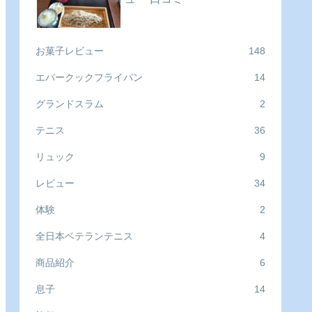
お菓子レビュー
148
エバークックフライパン
14
グランドスラム
2
テニス
36
リュック
9
レビュー
34
体験
2
全日本ベテランテニス
4
商品紹介
6
息子
14