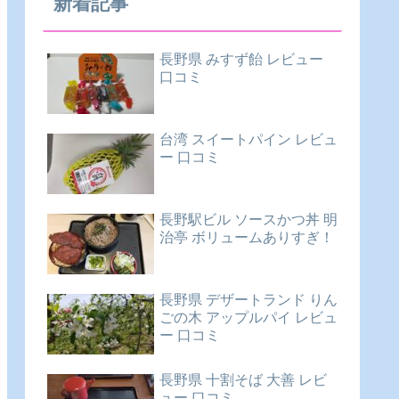
新着記事
長野県 みすず飴 レビュー
口コミ
台湾 スイートパイン レビュ
ー 口コミ
長野駅ビル ソースかつ丼 明
治亭 ボリュームありすぎ！
長野県 デザートランド りん
ごの木 アップルパイ レビュ
ー 口コミ
長野県 十割そば 大善 レビ
ュー 口コミ