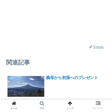
Freesia
関連記事
義母から初孫へのプレゼント
息子
私たちの息子は、結婚すると言ってから４か月後に家を出まし
た。 お相手のこともほとんどわからないまま、、、。 お嫁さんに
ホーム
検索
トップ
サイドバー
とっても私たちのことはほどんど知らないから同じこと、、、。