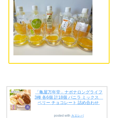
「亀屋万年堂」ナボナロングライフ
3種 各6個 計18個 バニラ ミックス
ベリー チョコレート 詰め合わせ
posted with
カエレバ