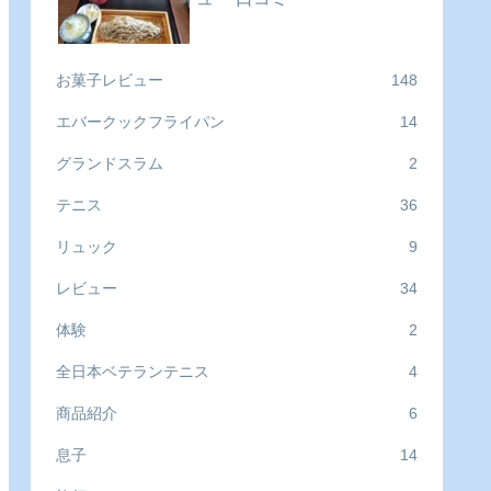
お菓子レビュー
148
エバークックフライパン
14
グランドスラム
2
テニス
36
リュック
9
レビュー
34
体験
2
全日本ベテランテニス
4
商品紹介
6
息子
14