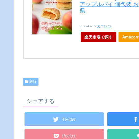
アップルパイ 個包装 お
県
posted with
カエレバ
楽天市場で探す
Amazo
旅行
シェアする
Twitter
Pocket