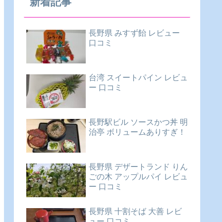
新着記事
長野県 みすず飴 レビュー
口コミ
台湾 スイートパイン レビュ
ー 口コミ
長野駅ビル ソースかつ丼 明
治亭 ボリュームありすぎ！
長野県 デザートランド りん
ごの木 アップルパイ レビュ
ー 口コミ
長野県 十割そば 大善 レビ
ュー 口コミ