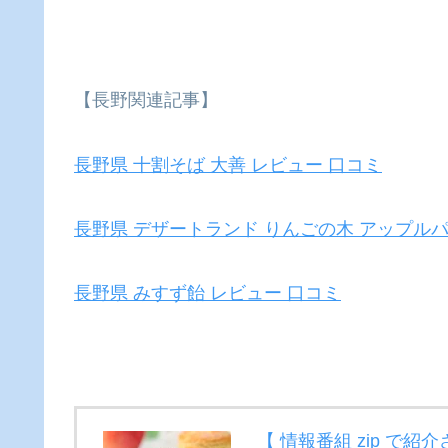
【長野関連記事】
長野県 十割そば 大善 レビュー 口コミ
長野県 デザートランド りんごの木 アップルパ
長野県 みすず飴 レビュー 口コミ
【 情報番組 zip で紹