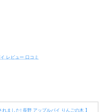
イ レビュー 口コミ
介されました! 長野 アップルパイ りんごの木 】