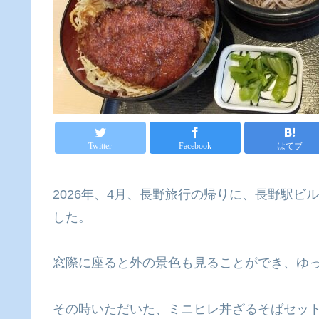
Twitter
Facebook
はてブ
2026年、4月、長野旅行の帰りに、長野駅ビル
した。
窓際に座ると外の景色も見ることができ、ゆ
その時いただいた、ミニヒレ丼ざるそばセッ