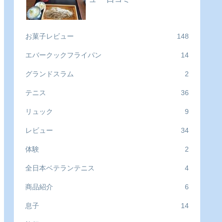
お菓子レビュー
148
エバークックフライパン
14
グランドスラム
2
テニス
36
リュック
9
レビュー
34
体験
2
全日本ベテランテニス
4
商品紹介
6
息子
14