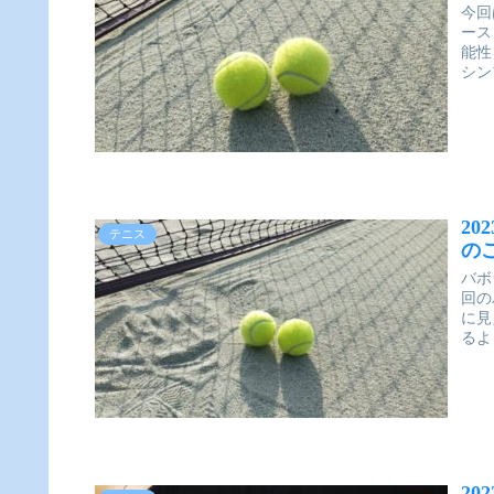
今回
ース
能性
シン
2
テニス
の
バボ
回の
に見
るよ
2