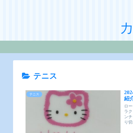
テニス
2
テニス
紹
ロー
ラク
ンチ
り切