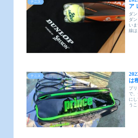
テニス
ア
ダン
ダン
いま
線は
2
テニス
は
プリ
で、
にし
うこ