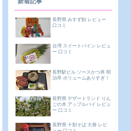
新着記事
長野県 みすず飴 レビュー
口コミ
台湾 スイートパイン レビュ
ー 口コミ
長野駅ビル ソースかつ丼 明
治亭 ボリュームありすぎ！
長野県 デザートランド りん
ごの木 アップルパイ レビュ
ー 口コミ
長野県 十割そば 大善 レビ
ュー 口コミ