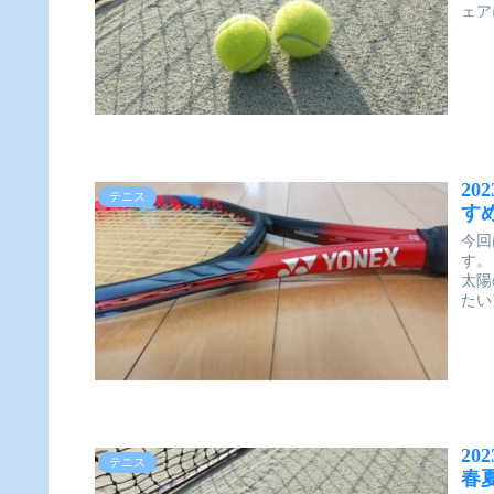
ェア
2
テニス
す
今回
す。
太陽
たい
2
テニス
春