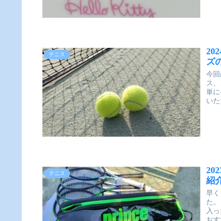
20
テニス
ズ
今回
ス、
単に
いた
2
テニス
紹
早く
た。
入っ
おす