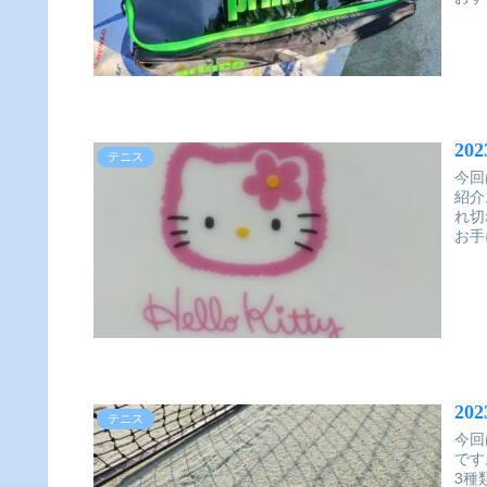
20
テニス
今回
紹介
れ切
お手
20
テニス
今回
です
3種